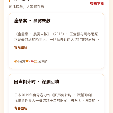
查看更多
热播榜单，大家都在看
99:38
崖悬案 · 晨雾未散
热门
《崖悬案 · 晨雾未散》（2016）：王宝强与周冬雨原
本是最熟悉的陌生人，一场意外让两人结伴穿越层层迷
雾，去寻找彼此的答案。
冒险
剧场
9.6万
4千
10年前
99:21
回声倒计时 · 深渊回响
热门
日本2019年度青春力作《回声倒计时 · 深渊回响》：
沈腾意外卷入一桩跨越十年的旧案，与石头·强森的命
运纠缠在一起，真相比想象中更加危险。
青春
剧场