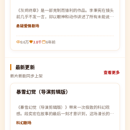
《灰烬终章》是一部克制而锋利的作品。李秉宪在镜头
前几乎不发一言，却以眼神和动作讲述了所有未能说出
口的故事。
悬疑爱情
剧场
8.6万
3.8千
6年前
最新更新
查看更多
新片新剧同步上架
99:51
暴雪幻觉（导演剪辑版）
最新
《暴雪幻觉（导演剪辑版）》带来一次极致的科幻观
感。段奕宏在故事的最后一刻才意识到，这场漫长的追
逐，原本就是为自己设下的一个局。
科幻
剧场