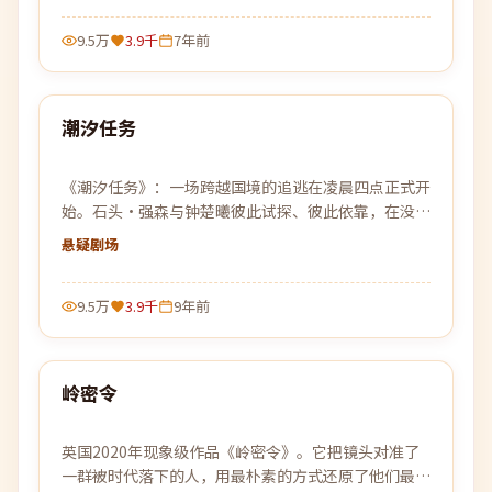
9.5万
3.9千
7年前
99:14
潮汐任务
热门
《潮汐任务》：一场跨越国境的追逃在凌晨四点正式开
始。石头·强森与钟楚曦彼此试探、彼此依靠，在没有
退路的旅程上各自交出底牌。
悬疑
剧场
9.5万
3.9千
9年前
99:22
岭密令
热门
英国2020年现象级作品《岭密令》。它把镜头对准了
一群被时代落下的人，用最朴素的方式还原了他们最不