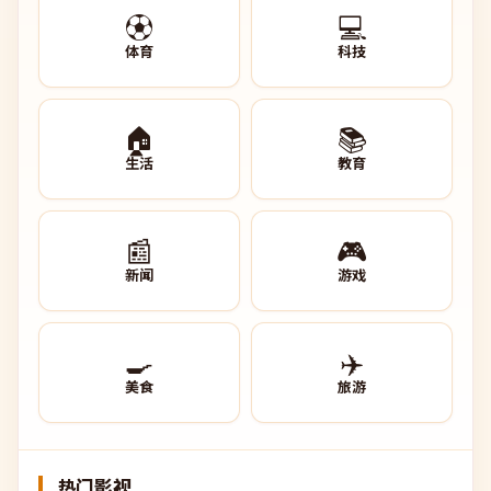
⚽
💻
体育
科技
🏠
📚
生活
教育
📰
🎮
新闻
游戏
🍳
✈️
美食
旅游
热门影视