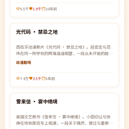
5.5千
1.9千
10年前
99:59
光代码 · 禁忌之地
最新
西班牙动漫新片《光代码 · 禁忌之地》。段奕宏与范
伟在同一所学校的两端遥遥相望，一段从未开始的故事
悄悄改变了彼此的人生。
动漫
剧场
7.4万
3.5千
5年前
99:25
雪来信 · 雾中绝境
最新
英国文艺新作《雪来信 · 雾中绝境》。小田切让与徐
峥在地铁尾班车上相遇，一段关于偶然、错过与重新开