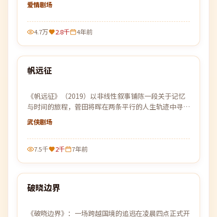
始的故事缓缓展开。
爱情
剧场
4.7万
2.8千
4年前
99:50
帆远征
最新
《帆远征》（2019）以非线性叙事铺陈一段关于记忆
与时间的旅程，菅田将晖在两条平行的人生轨迹中寻找
自我的答案。
武侠
剧场
7.5千
2千
7年前
99:52
破晓边界
最新
《破晓边界》：一场跨越国境的追逃在凌晨四点正式开