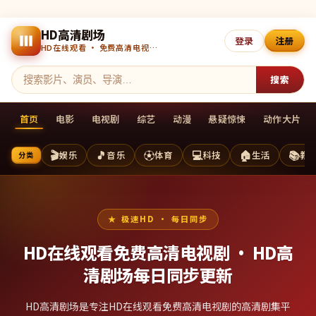
HD高清剧场
登录
注册
HD在线观看 · 免费高清电视剧 · 每日更新
搜索
首页
电影
电视剧
综艺
动漫
悬疑惊悚
动作大片
🎬
🎵
⚽
💻
🏠
📚
娱乐
音乐
体育
科技
生活
教
分类
极速HD · 每日同步
HD在线观看免费高清电视剧 ·
HD高
清剧场
每日同步更新
HD高清剧场是专注HD在线观看免费高清电视剧的高清剧集平