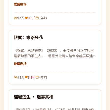
平凡的日常。
爱情
剧场
9.4万
3.9千
5年前
94:01
银翼：末路狂花
热门
《银翼：末路狂花》（2022）：王传君与河正宇原本
是最熟悉的陌生人，一场意外让两人结伴穿越层层迷
雾，去寻找彼此的答案。
爱情
剧场
9.3万
3.9千
4年前
99:26
迷城逃生 · 迷雾真相
热门
《迷城逃生 · 迷雾真相》（2015）以非线性叙事铺陈