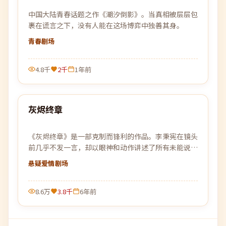
中国大陆青春话题之作《潮汐倒影》。当真相被层层包
裹在谎言之下，没有人能在这场博弈中独善其身。
青春
剧场
4.8千
2千
1年前
99:49
灰烬终章
最新
《灰烬终章》是一部克制而锋利的作品。李秉宪在镜头
前几乎不发一言，却以眼神和动作讲述了所有未能说出
口的故事。
悬疑爱情
剧场
8.6万
3.8千
6年前