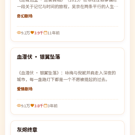
一段关于记忆与时间的旅程，吴京在两条平行的人生轨
迹中寻找自我的答案。
奇幻
剧场
9.2万
3.9千
11年前
99:04
血潜伏 · 银翼坠落
热门
《血潜伏 · 银翼坠落》：咏梅与倪妮并肩走入深夜的
城市，每一盏路灯下都是一个不愿被提起的过去。
爱情
剧场
9.1万
3.8千
3年前
99:49
灰烬终章
热门