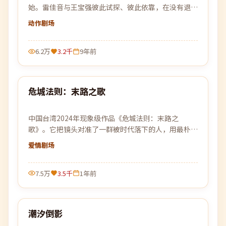
始。雷佳音与王宝强彼此试探、彼此依靠，在没有退路
的旅程上各自交出底牌。
动作
剧场
6.2万
3.2千
9年前
99:33
危城法则：末路之歌
最新
中国台湾2024年现象级作品《危城法则：末路之
歌》。它把镜头对准了一群被时代落下的人，用最朴素
的方式还原了他们最不平凡的日常。
爱情
剧场
7.5万
3.5千
1年前
94:17
潮汐倒影
最新